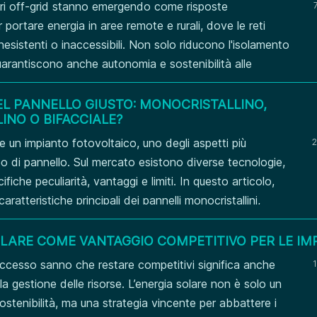
ari off-grid stanno emergendo come risposte
portare energia in aree remote e rurali, dove le reti
nesistenti o inaccessibili. Non solo riducono l'isolamento
arantiscono anche autonomia e sostenibilità alle
ne dai centri urbani. COS'È UN SISTEMA SOLARE OFF-
 solare off-grid è un impianto...
EL PANNELLO GIUSTO: MONOCRISTALLINO,
LINO O BIFACCIALE?
e un impianto fotovoltaico, uno degli aspetti più
2
ipo di pannello. Sul mercato esistono diverse tecnologie,
iche peculiarità, vantaggi e limiti. In questo articolo,
ratteristiche principali dei pannelli monocristallini,
bifacciali, per aiutare chi è interessato a fare una scelta
NELLI...
OLARE COME VANTAGGIO COMPETITIVO PER LE IM
ccesso sanno che restare competitivi significa anche
1
la gestione delle risorse. L’energia solare non è solo un
ostenibilità, ma una strategia vincente per abbattere i