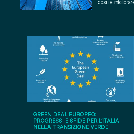
costi e migliorar
oggi vuol dire ri
posizionarsi com
GREEN DEAL EUROPEO:
PROGRESSI E SFIDE PER L’ITALIA
NELLA TRANSIZIONE VERDE