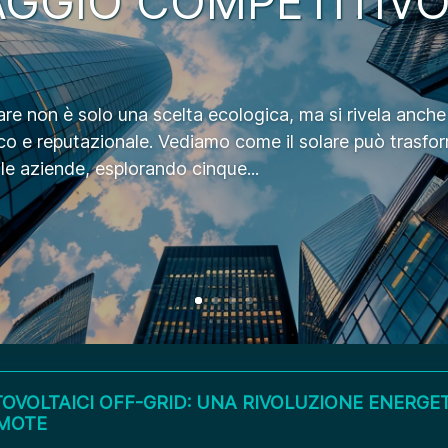
GGIO COMPETITIVO
are non è solo una scelta ecologica, ma si rivela anch
co e reputazionale. Vediamo come il solare può trasfor
le aziende, esplorando cinque...
TOVOLTAICI OFF-GRID: UNA RIVOLUZIONE ENERGE
EMOTE