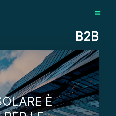
B2B
 SOLARE È