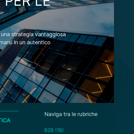
 PER LE
e una strategia vantaggiosa
marsi in un autentico
Naviga tra le rubriche
TICA
B2B
(18)