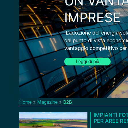
UN VANTA
IMPRESE
L’adozione dell’energia sol
dal punto di vista economi
vantaggio competitivo per 
Leggi di più
Home
»
Magazine
»
B2B
IMPIANTI FO
PER AREE R