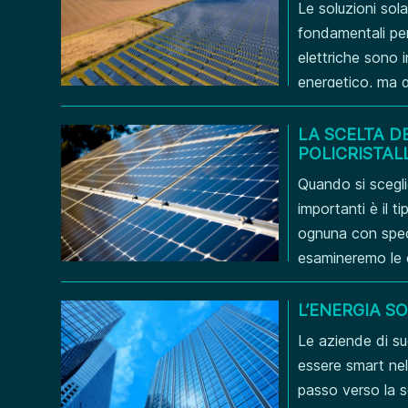
Le soluzioni sol
fondamentali per 
elettriche sono i
energetico, ma g
comunità lonta
GRID? Un sistema
LA SCELTA D
POLICRISTAL
Quando si scegli
importanti è il t
ognuna con specif
esamineremo le ca
policristallini e 
informata. PAN
L’ENERGIA S
Le aziende di su
essere smart nel
passo verso la s