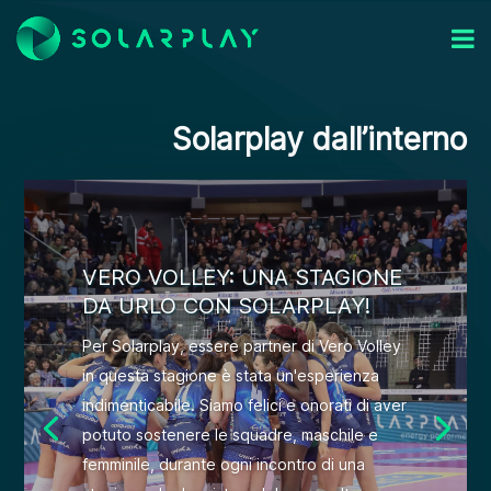
Solarplay dall’interno
VERO VOLLEY: UNA STAGIONE
DA URLO CON SOLARPLAY!
Per Solarplay, essere partner di Vero Volley
in questa stagione è stata un'esperienza
indimenticabile. Siamo felici e onorati di aver
potuto sostenere le squadre, maschile e
femminile, durante ogni incontro di una