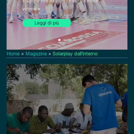
stagione che ha visto celebrare molte
vittorie e...
Leggi di più
Home
»
Magazine
»
Solarplay dall'interno