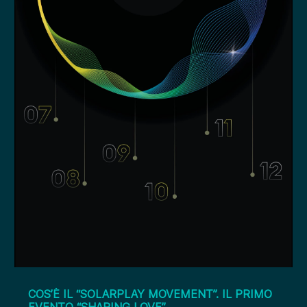
COS’È IL “SOLARPLAY MOVEMENT”. IL PRIMO
EVENTO “SHARING LOVE”