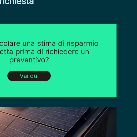
richiesta
lcolare una stima di risparmio
letta prima di richiedere un
preventivo?
Vai qui