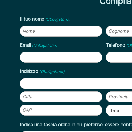
Compila 
Il tuo nome
(Obbligatorio)
Nome
Cognome
Email
Telefono
(Obbligatorio)
(Ob
Indirizzo
(Obbligatorio)
Via
Città
Provincia
CAP
Nazione
Indica una fascia oraria in cui preferisci essere cont