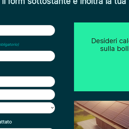
il form sottostante e inoltra la tua 
Desideri ca
bligatorio)
sulla bol
attato