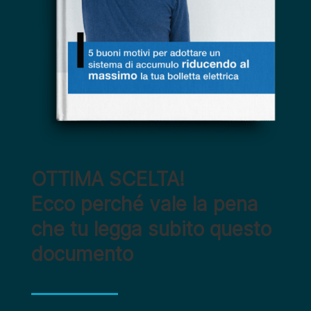
OTTIMA SCELTA!
Ecco perché vale la pena
che tu legga subito questo
documento