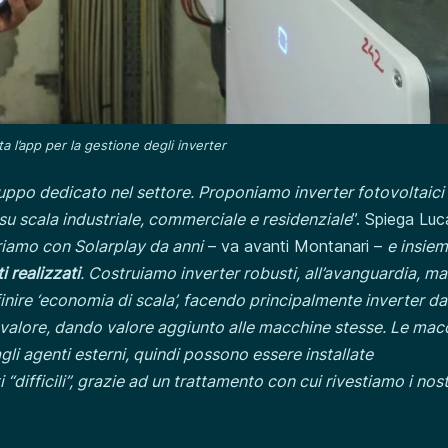
ta l’app per la gestione degli inverter
luppo dedicato nel settore. Proponiamo inverter fotovoltaici
su scala industriale, commerciale e residenziale
”. Spiega Luc
iamo con Solarplay da anni
– va avanti Montanari –
e insie
i realizzati
. Costruiamo inverter robusti, all’avanguardia, ma
ire ‘economia di scala’, facendo principalmente inverter dal
svalore, dando valore aggiunto alle macchine stesse. Le mac
gli agenti esterni, quindi possono essere installate
fficili”, grazie ad un trattamento con cui rivestiamo i nost