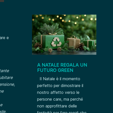
are e
A NATALE REGALA UN
FUTURO GREEN
tante
ubitare
Il Natale è il momento
tensione,
perfetto per dimostrare il
me
nostro affetto verso le
persone care, ma perché
 e
non approfittare delle
ade,
festività per fare regali che