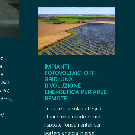
 e
a
IMPIANTI
FOTOVOLTAICI OFF-
me
GRID: UNA
 allo
RIVOLUZIONE
 ‘97,
ENERGETICA PER AREE
REMOTE
chine,
Le soluzioni solari off-grid
ri
stanno emergendo come
risposte fondamentali per
portare energia in aree