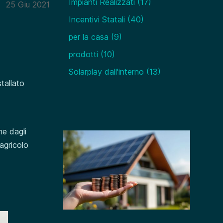
Impianti Realizzati
(17)
25 Giu 2021
Incentivi Statali
(40)
per la casa
(9)
prodotti
(10)
Solarplay dall'interno
(13)
tallato
a
he dagli
 agricolo