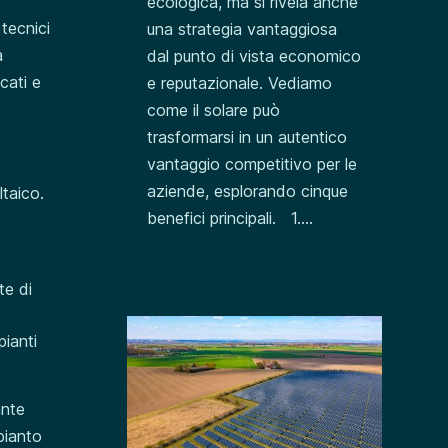
ecologica, ma si rivela anche
 tecnici
una strategia vantaggiosa
a
dal punto di vista economico
cati e
e reputazionale. Vediamo
come il solare può
trasformarsi in un autentico
vantaggio competitivo per le
aziende, esplorando cinque
ltaico.
benefici principali. 1....
te di
pianti
ante
pianto