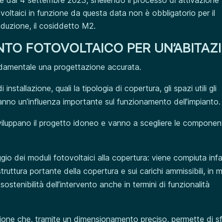
ovoltaici in funzione da questa data non è obbligatorio per il
roduzione, il cosiddetto M2.
NTO FOTOVOLTAICO PER UN’ABITAZ
ondamentale una progettazione accurata.
stallazione, quali la tipologia di copertura, gli spazi utili gli
anno un’influenza importante sul funzionamento dell’impianto.
viluppano il progetto idoneo e vanno a scegliere le component
io dei moduli fotovoltaici alla copertura: viene compiuta infa
 struttura portante della copertura e sui carichi ammissibili, in
ostenibilità dell’intervento anche in termini di funzionalità
azione che, tramite un dimensionamento preciso, permette di sf