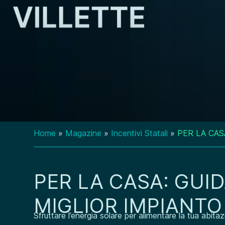
Home
»
Magazine
»
Incentivi Statali
»
PER LA CAS
PER LA CASA: GUI
MIGLIOR IMPIANTO
Sfruttare l’energia solare per alimentare la tua abi