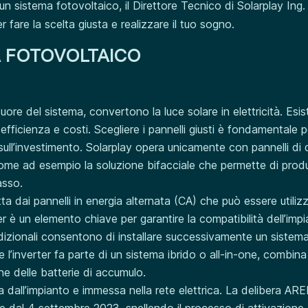
 un sistema fotovoltaico, il Direttore Tecnico di Solarplay Ing.
r fare la scelta giusta e realizzare il tuo sogno.
A FOTOVOLTAICO
 cuore del sistema, convertono la luce solare in elettricità. Esi
di efficienza e costi. Scegliere i pannelli giusti è fondamentale p
o sull’investimento. Solarplay opera unicamente con pannelli di 
 come ad esempio la soluzione bifacciale che permette di prod
asso.
a dai pannelli in energia alternata (CA) che può essere utiliz
rter è un elemento chiave per garantire la compatibilità dell’imp
radizionali consentono di installare successivamente un sistema
e l’inverter fa parte di un sistema ibrido o all-in-one, combina 
one delle batterie di accumulo.
a dall’impianto e immessa nella rete elettrica. La delibera AR
one dal 4 settembre 2023, snellendo il processo di attivazione