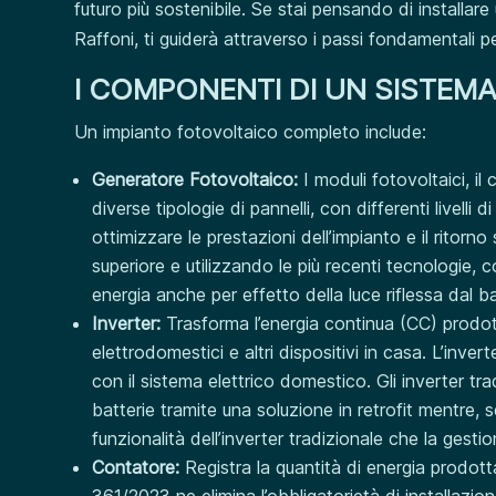
futuro più sostenibile. Se stai pensando di installare
Raffoni, ti guiderà attraverso i passi fondamentali pe
I COMPONENTI DI UN SISTEM
Un impianto fotovoltaico completo include:
Generatore Fotovoltaico:
I moduli fotovoltaici, il
diverse tipologie di pannelli, con differenti livelli 
ottimizzare le prestazioni dell’impianto e il ritorn
superiore e utilizzando le più recenti tecnologie,
energia anche per effetto della luce riflessa dal b
Inverter:
Trasforma l’energia continua (CC) prodott
elettrodomestici e altri dispositivi in casa. L’inve
con il sistema elettrico domestico. Gli inverter t
batterie tramite una soluzione in retrofit mentre, s
funzionalità dell’inverter tradizionale che la gesti
Contatore:
Registra la quantità di energia prodott
361/2023 ne elimina l’obbligatorietà di installazi