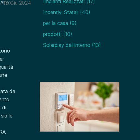
Impianti Realizzati
(17)
 Alex
13 Giu 2024
Incentivi Statali
(40)
per la casa
(9)
prodotti
(10)
Solarplay dall'interno
(13)
stono
er
qualità
urre
zata da
ianto
 di
sia le
ERA