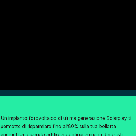
Un impianto fotovoltaico di ultima generazione Solarplay ti
permette di risparmiare fino all’80% sulla tua bolletta
energetica, dicendo addio ai continui aumenti dei costi