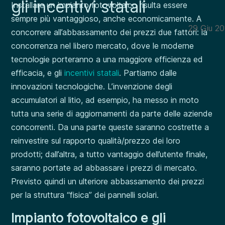
gli incentivi statali
Installare un impianto fotovoltaico risulta essere
sempre più vantaggioso, anche economicamente. A
29 Giu 20
concorrere all’abbassamento dei prezzi due fattori: la
concorrenza nel libero mercato, dove le moderne
tecnologie porteranno a una maggiore efficienza ed
efficacia, e gli
incentivi statali
. Partiamo dalle
innovazioni tecnologiche. L’invenzione degli
accumulatori al litio, ad esempio, ha messo in moto
tutta una serie di aggiornamenti da parte delle aziende
concorrenti. Da una parte queste saranno costrette a
reinvestire sul rapporto qualità/prezzo dei loro
prodotti; dall’altra, a tutto vantaggio dell’utente finale,
saranno portate ad abbassare i prezzi di mercato.
Previsto quindi un ulteriore abbassamento dei prezzi
per la struttura “fisica” dei pannelli solari.
Impianto fotovoltaico e gli