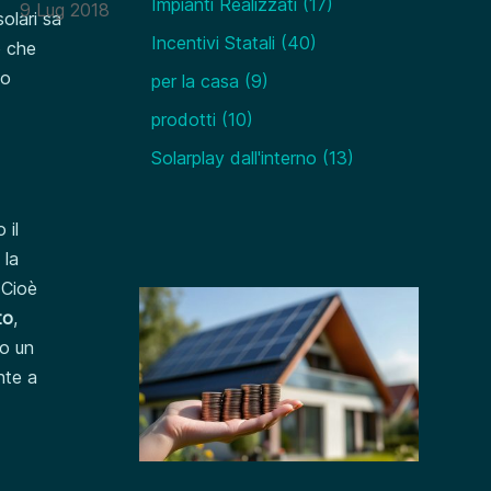
Impianti Realizzati
(17)
9 Lug 2018
solari sa
Incentivi Statali
(40)
ò che
no
per la casa
(9)
prodotti
(10)
Solarplay dall'interno
(13)
 il
 la
 Cioè
to
,
to un
nte a