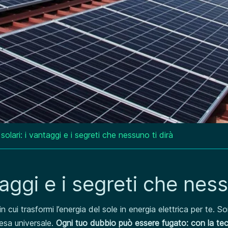
 solari: i vantaggi e i segreti che nessuno ti dirà
ntaggi e i segreti che nes
n cui trasformi l’energia del sole in energia elettrica per te. S
resa universale.
Ogni tuo dubbio può essere fugato: con la te