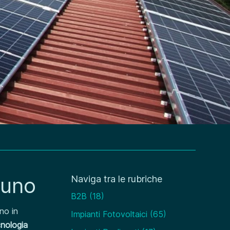
suno
Naviga tra le rubriche
B2B
(18)
ono in
Impianti Fotovoltaici
(65)
cnologia