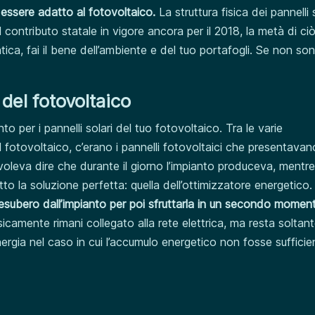
 essere adatto al fotovoltaico.
La struttura fisica dei pannelli 
ol contributo statale in vigore ancora per il 2018, la metà di ci
ratica, fai il bene dell’ambiente e del tuo portafogli. Se non so
a del
fotovoltaico
o per i pannelli solari del tuo fotovoltaico. Tra le varie
 fotovoltaico, c’erano i pannelli fotovoltaici che presentavano
oleva dire che durante il giorno l’impianto produceva, mentre
o la soluzione perfetta: quella dell’ottimizzatore energetico.
 esubero dall’impianto per poi sfruttarla in un secondo momen
sicamente rimani collegato alla rete elettrica, ma resta soltan
nergia nel caso in cui l’accumulo energetico non fosse sufficie