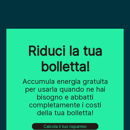
Riduci la tua
bolletta!
Accumula energia gratuita
per usarla quando ne hai
bisogno e abbatti
completamente i costi
della tua bolletta!
Calcola il tuo risparmio