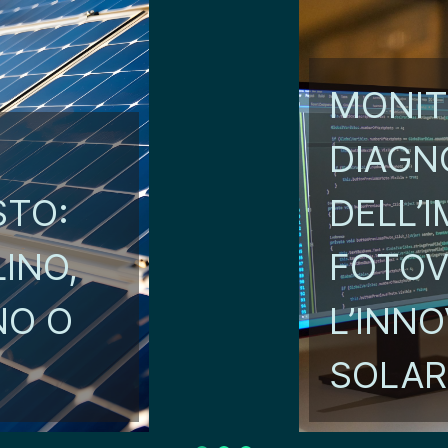
MONIT
DIAGN
STO:
DELL’
INO,
FOTOV
NO O
L’INNO
SOLAR