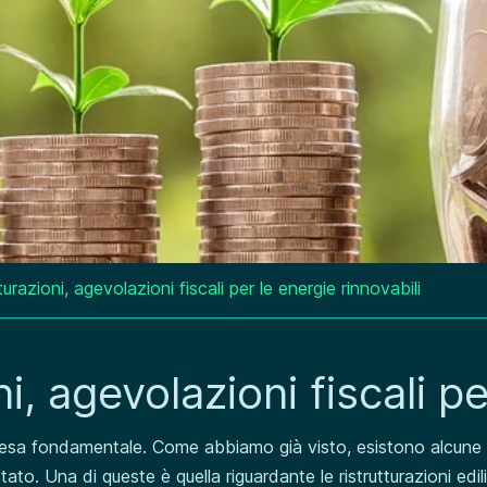
turazioni, agevolazioni fiscali per le energie rinnovabili
i, agevolazioni fiscali pe
 spesa fondamentale. Come abbiamo già visto, esistono alcune
to. Una di queste è quella riguardante le ristrutturazioni edil