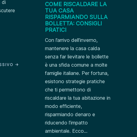
 di
COME RISCALDARE LA
scutere
TUA CASA
RISPARMIANDO SULLA
BOLLETTA: CONSIGLI
PRATICI
Con l’arrivo dell’inverno,
mantenere la casa calda
senza far lievitare le bollette
è una sfida comune a molte
SSIVO
→
famiglie italiane. Per fortuna,
esistono strategie pratiche
che ti permettono di
riscaldare la tua abitazione in
modo efficiente,
risparmiando denaro e
riducendo l’impatto
ambientale. Ecco...