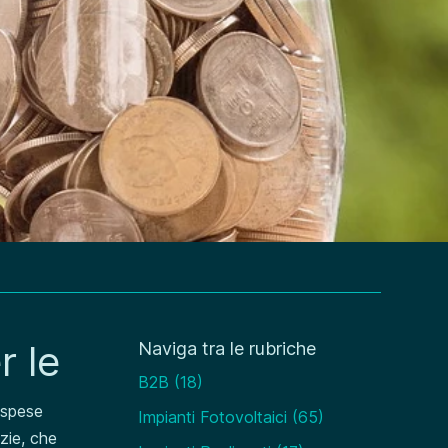
r le
Naviga tra le rubriche
B2B
(18)
 spese
Impianti Fotovoltaici
(65)
izie, che